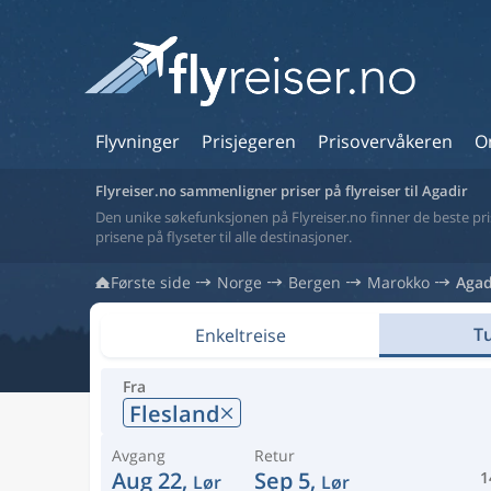
Flyvninger
Prisjegeren
Prisovervåkeren
O
Flyreiser.no sammenligner priser på flyreiser til Agadir
Den unike søkefunksjonen på Flyreiser.no finner de beste prise
prisene på flyseter til alle destinasjoner.
Første side
Norge
Bergen
Marokko
Agad
Tu
Enkeltreise
Fra
Flesland
Avgang
Retur
Aug 22,
Sep 5,
1
Lør
Lør