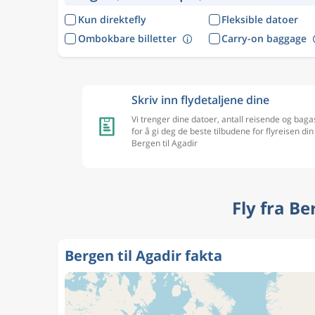
Kun direktefly
Fleksible datoer
Ombokbare billetter
Carry-on baggage
Skriv inn flydetaljene dine
Vi trenger dine datoer, antall reisende og baga
for å gi deg de beste tilbudene for flyreisen din
Bergen til Agadir
Fly fra Be
Bergen til Agadir fakta