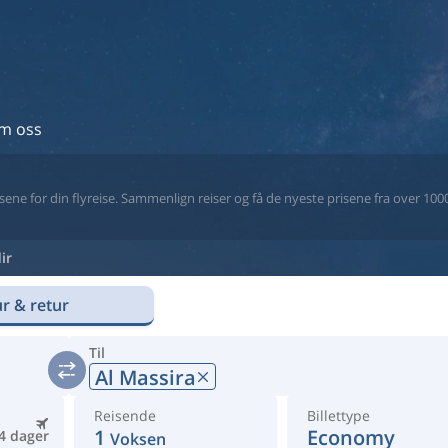
m oss
ne for din flyreise. Sammenlign reiser og få de nyeste prisene fra over 1000 
ir
r & retur
Til
Al Massira
Reisende
Billettype
1
Economy
4 dager
Voksen