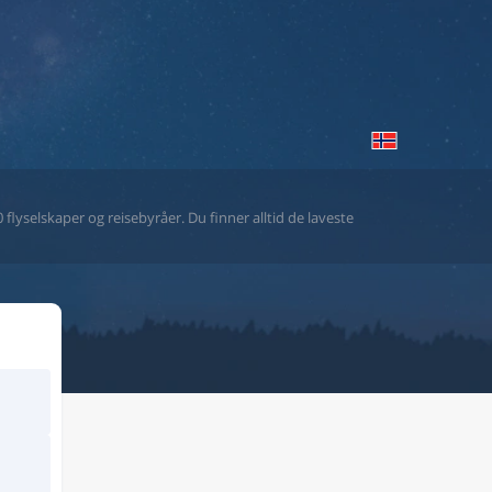
flyselskaper og reisebyråer. Du finner alltid de laveste