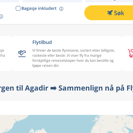
Bagasje inkludert
Søk
Flytilbud
sje
Vi finner de beste flyreisene, sortert etter billigste,
 fra
raskeste eller beste. Vi viser fly fra mange
forskjellige reiseselskaper hvor du kan bestille og
kjøpe reisen din.
rgen til Agadir ➡️ Sammenlign nå på F