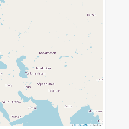
©
OpenStreetMap
contributors