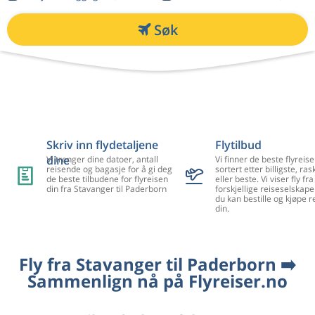
Søk
Skriv inn flydetaljene
Flytilbud
dine
Vi trenger dine datoer, antall
Vi finner de beste flyreise
reisende og bagasje for å gi deg
sortert etter billigste, ra
de beste tilbudene for flyreisen
eller beste. Vi viser fly f
din fra Stavanger til Paderborn
forskjellige reiseselskape
du kan bestille og kjøpe r
din.
Fly fra Stavanger til Paderborn ➡️
Sammenlign nå på Flyreiser.no