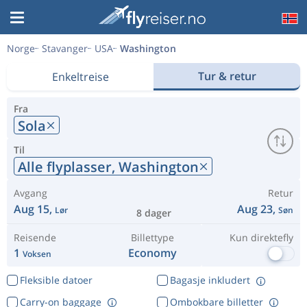
Norge
Stavanger
USA
Washington
Tur & retur
Enkeltreise
Fra
Sola
Til
Alle flyplasser,
Washington
Avgang
Retur
Aug 15,
Aug 23,
Lør
Søn
8 dager
Reisende
Billettype
Kun direktefly
1
Economy
Voksen
Fleksible datoer
Bagasje inkludert
Carry-on baggage
Ombokbare billetter