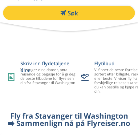
Søk
Skriv inn flydetaljene
Flytilbud
dine
Vi trenger dine datoer, antall
Vi finner de beste flyreise
reisende og bagasje for å gi deg
sortert etter billigste, ra
de beste tilbudene for flyreisen
eller beste. Vi viser fly f
din fra Stavanger til Washington
forskjellige reiseselskape
du kan bestille og kjøpe r
din.
Fly fra Stavanger til Washington
➡️ Sammenlign nå på Flyreiser.no