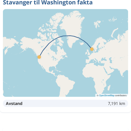
Stavanger til Washington fakta
©
OpenStreetMap
contributors
Avstand
7,191 km