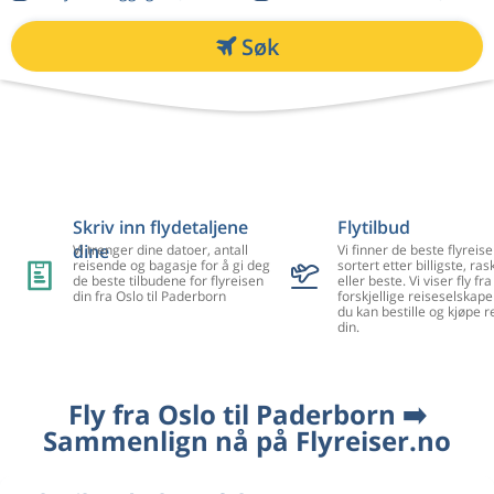
Søk
Skriv inn flydetaljene
Flytilbud
dine
Vi trenger dine datoer, antall
Vi finner de beste flyreise
reisende og bagasje for å gi deg
sortert etter billigste, ra
de beste tilbudene for flyreisen
eller beste. Vi viser fly f
din fra Oslo til Paderborn
forskjellige reiseselskape
du kan bestille og kjøpe r
din.
Fly fra Oslo til Paderborn ➡️
Sammenlign nå på Flyreiser.no