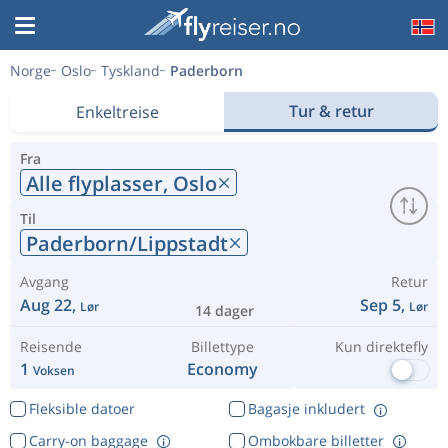
Norge
Oslo
Tyskland
Paderborn
Tur & retur
Enkeltreise
Fra
Alle flyplasser,
Oslo
Til
Paderborn/Lippstadt
Avgang
Retur
Aug 22,
Sep 5,
Lør
Lør
14 dager
Reisende
Billettype
Kun direktefly
1
Economy
Voksen
Fleksible datoer
Bagasje inkludert
Carry-on baggage
Ombokbare billetter