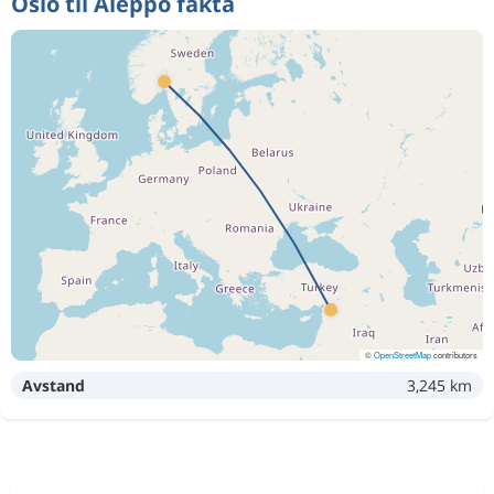
Oslo til Aleppo fakta
©
OpenStreetMap
contributors
Avstand
3,245 km