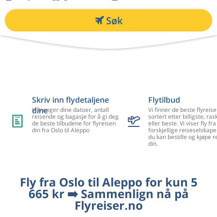
Søk
Skriv inn flydetaljene
Flytilbud
dine
Vi trenger dine datoer, antall
Vi finner de beste flyreise
reisende og bagasje for å gi deg
sortert etter billigste, ra
de beste tilbudene for flyreisen
eller beste. Vi viser fly f
din fra Oslo til Aleppo
forskjellige reiseselskape
du kan bestille og kjøpe r
din.
Fly fra Oslo til Aleppo for kun 5
665 kr ➡️ Sammenlign nå på
Flyreiser.no