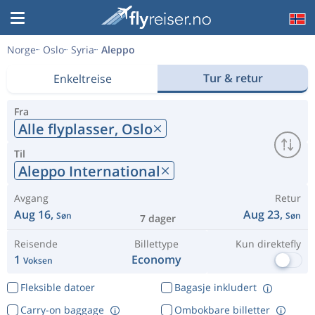
Norge
Oslo
Syria
Aleppo
Tur & retur
Enkeltreise
Fra
Alle flyplasser,
Oslo
Til
Aleppo International
Avgang
Retur
Aug 16,
Aug 23,
Søn
Søn
7 dager
Reisende
Billettype
Kun direktefly
1
Economy
Voksen
Fleksible datoer
Bagasje inkludert
Carry-on baggage
Ombokbare billetter