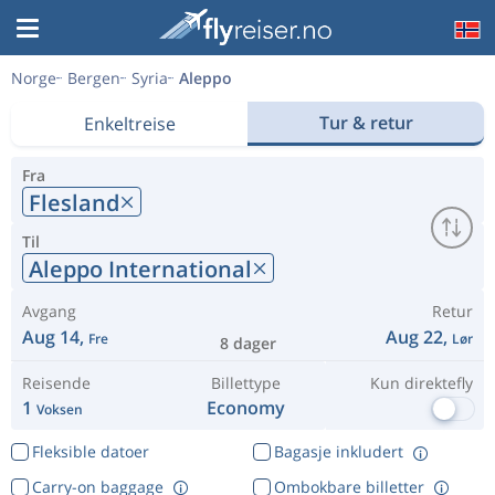
Norge
Bergen
Syria
Aleppo
Tur & retur
Enkeltreise
Fra
Flesland
Til
Aleppo International
Avgang
Retur
Aug 14,
Aug 22,
Fre
Lør
8 dager
Reisende
Billettype
Kun direktefly
1
Economy
Voksen
Fleksible datoer
Bagasje inkludert
Carry-on baggage
Ombokbare billetter