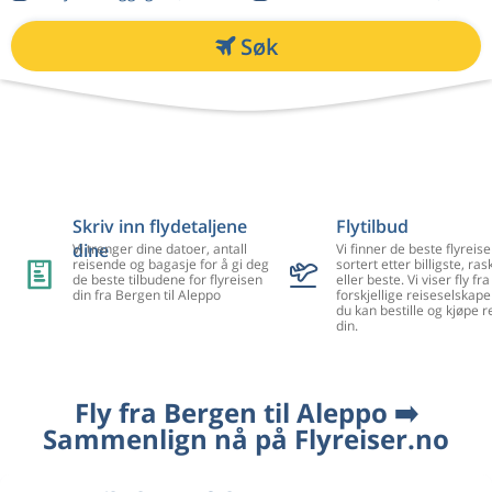
Søk
Skriv inn flydetaljene
Flytilbud
dine
Vi trenger dine datoer, antall
Vi finner de beste flyreise
reisende og bagasje for å gi deg
sortert etter billigste, ra
de beste tilbudene for flyreisen
eller beste. Vi viser fly f
din fra Bergen til Aleppo
forskjellige reiseselskape
du kan bestille og kjøpe r
din.
Fly fra Bergen til Aleppo ➡️
Sammenlign nå på Flyreiser.no