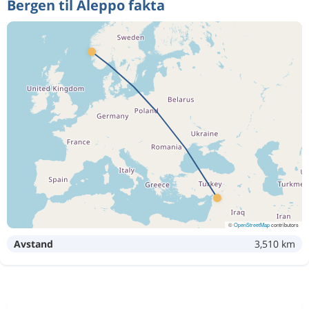
Bergen til Aleppo fakta
©
OpenStreetMap
contributors
Avstand
3,510 km