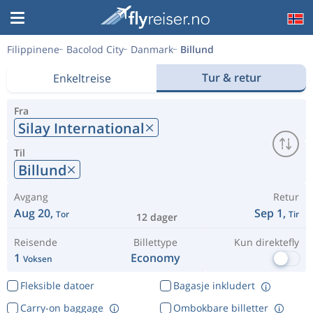
Filippinene
Bacolod City
Danmark
Billund
Tur & retur
Enkeltreise
Fra
Silay International
Til
Billund
Avgang
Retur
Aug 20,
Sep 1,
Tor
Tir
12 dager
Reisende
Billettype
Kun direktefly
1
Economy
Voksen
Fleksible datoer
Bagasje inkludert
Carry-on baggage
Ombokbare billetter