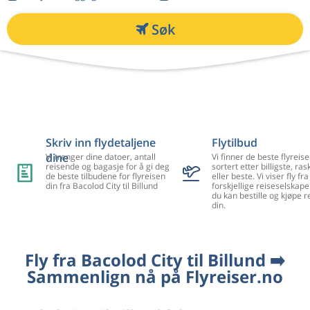
Søk
Skriv inn flydetaljene
Flytilbud
dine
Vi trenger dine datoer, antall
Vi finner de beste flyreise
reisende og bagasje for å gi deg
sortert etter billigste, ra
de beste tilbudene for flyreisen
eller beste. Vi viser fly f
din fra Bacolod City til Billund
forskjellige reiseselskape
du kan bestille og kjøpe r
din.
Fly fra Bacolod City til Billund ➡️
Sammenlign nå på Flyreiser.no