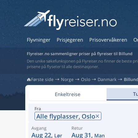
Flyvninger
Prisjegeren
Prisovervåkeren
O
Flyreiser.no sammenligner priser på flyreiser til Billund
Den unike søkefunksjonen på Flyreiser.no finner de beste prise
prisene på flyseter til alle destinasjoner.
Første side
Norge
Oslo
Danmark
Billun
Tu
Enkeltreise
Fra
Alle flyplasser,
Oslo
Avgang
Retur
Aug 22,
Aug 31,
Lør
Man