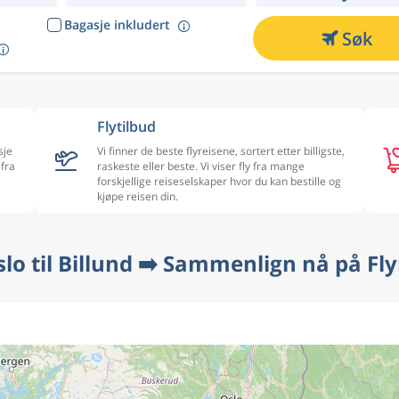
Bagasje inkludert
Søk
Flytilbud
sje
Vi finner de beste flyreisene, sortert etter billigste,
 fra
raskeste eller beste. Vi viser fly fra mange
forskjellige reiseselskaper hvor du kan bestille og
kjøpe reisen din.
slo til Billund ➡️ Sammenlign nå på Fl