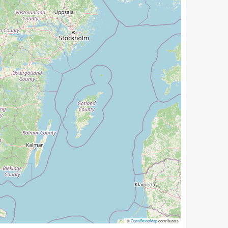
©
OpenStreetMap
contributors