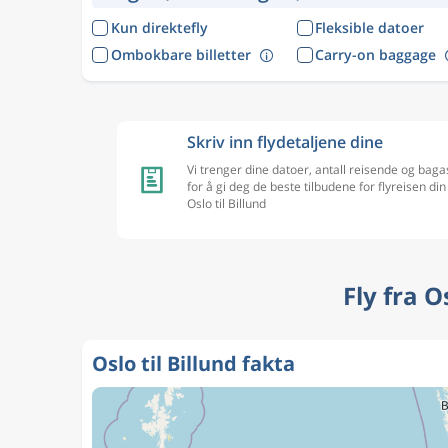
Kun direktefly
Fleksible datoer
Ombokbare billetter
Carry-on baggage
Skriv inn flydetaljene dine
Vi trenger dine datoer, antall reisende og baga
for å gi deg de beste tilbudene for flyreisen din
Oslo til Billund
Fly fra O
Oslo til Billund fakta