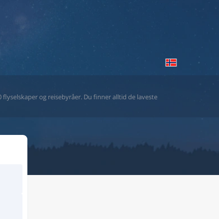
flyselskaper og reisebyråer. Du finner alltid de laveste