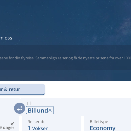
m oss
ne for din flyreise. Sammenlign reiser og få de nyeste prisene fra over 1000 
d
r & retur
Til
Billund
Reisende
Billettype
1
Economy
9 dager
Voksen