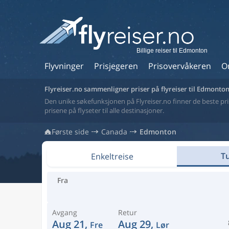
Billige reiser til Edmonton
Flyvninger
Prisjegeren
Prisovervåkeren
O
Flyreiser.no sammenligner priser på flyreiser til Edmonto
Den unike søkefunksjonen på Flyreiser.no finner de beste prise
prisene på flyseter til alle destinasjoner.
Første side
Canada
Edmonton
Tu
Enkeltreise
Fra
Avgang
Retur
Aug 21,
Aug 29,
Fre
Lør