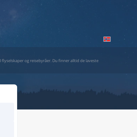
flyselskaper og reisebyråer. Du finner alltid de laveste