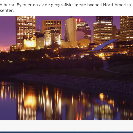
lberta. Byen er en av de geografisk største byene i Nord-Amerika.
senter.