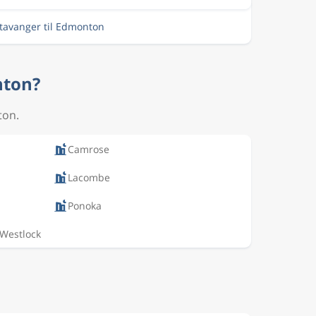
Stavanger til Edmonton
nton?
ton.
Camrose
Lacombe
Ponoka
Westlock