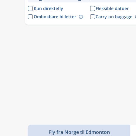
Kun direktefly
Fleksible datoer
Ombokbare billetter
Carry-on baggage
Fly fra Norge til Edmonton