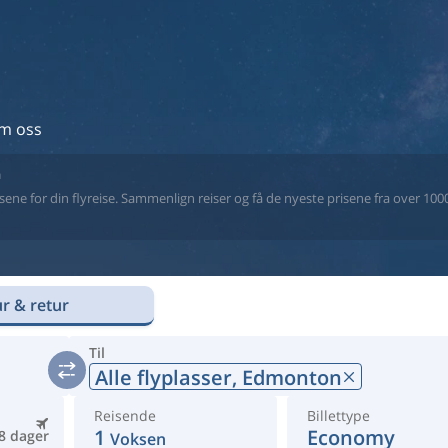
m oss
n
ne for din flyreise. Sammenlign reiser og få de nyeste prisene fra over 1000 
r & retur
Til
Alle flyplasser,
Edmonton
Reisende
Billettype
1
Economy
8 dager
Voksen