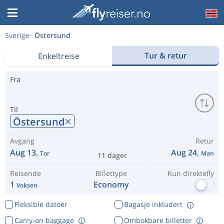
Sverige
Östersund
Tur & retur
Enkeltreise
Fra
Til
Östersund
Avgang
Retur
Aug 13,
Aug 24,
Tor
Man
11 dager
Reisende
Billettype
Kun direktefly
1
Economy
Voksen
Fleksible datoer
Bagasje inkludert
Carry-on baggage
Ombokbare billetter