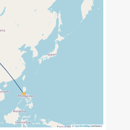
©
OpenStreetMap
contributors