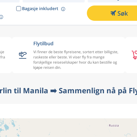
Bagasje inkludert
Søk
Flytilbud
sje
Vi finner de beste flyreisene, sortert etter billigste,
 fra
raskeste eller beste. Vi viser fly fra mange
forskjellige reiseselskaper hvor du kan bestille og
kjøpe reisen din.
erlin til Manila ➡️ Sammenlign nå på Fl