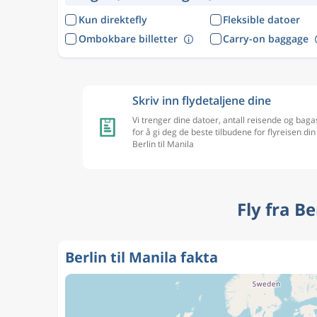
Kun direktefly
Fleksible datoer
Ombokbare billetter
Carry-on baggage
Skriv inn flydetaljene dine
Vi trenger dine datoer, antall reisende og baga
for å gi deg de beste tilbudene for flyreisen din
Berlin til Manila
Fly fra B
Berlin til Manila fakta