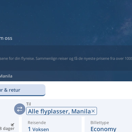
m oss
ne for din flyreise. Sammenlign reiser og få de nyeste prisene fra over 1000 
Manila
r & retur
Til
Alle flyplasser,
Manila
Reisende
Billettype
1
Economy
8 dager
Voksen