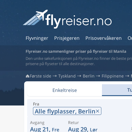
Flyvninger
Prisjegeren
Prisovervåkeren
O
Flyreiser.no sammenligner priser på flyreiser til Manila
Den unike søkefunksjonen på Flyreiser.no finner de beste prise
prisene på flyseter til alle destinasjoner.
Første side
Tyskland
Berlin
Filippinene
Tu
Enkeltreise
Fra
Alle flyplasser,
Berlin
Avgang
Retur
Aug 21,
Aug 29,
Fre
Lør