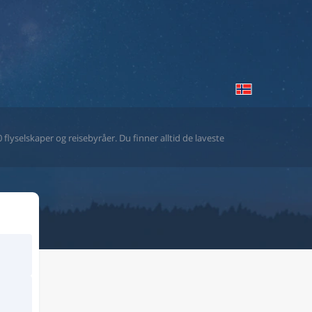
flyselskaper og reisebyråer. Du finner alltid de laveste