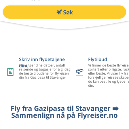
Søk
Skriv inn flydetaljene
Flytilbud
dine
Vi trenger dine datoer, antall
Vi finner de beste flyreise
reisende og bagasje for å gi deg
sortert etter billigste, ra
de beste tilbudene for flyreisen
eller beste. Vi viser fly f
din fra Gazipasa til Stavanger
forskjellige reiseselskape
du kan bestille og kjøpe r
din.
Fly fra Gazipasa til Stavanger ➡️
Sammenlign nå på Flyreiser.no