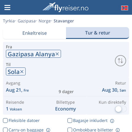
Tyrkia
Gazipasa
Norge
Stavanger
Tur & retur
Enkeltreise
Fra
Gazipasa Alanya
Til
Sola
Avgang
Retur
Aug 21,
Aug 30,
Fre
Søn
9 dager
Reisende
Billettype
Kun direktefly
1
Economy
Voksen
Fleksible datoer
Bagasje inkludert
Carry-on baggage
Ombokbare billetter