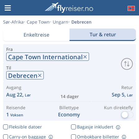
Sør-Afrika
Cape Town
Ungarn
Debrecen
Tur & retur
Enkeltreise
Fra
Cape Town International
Til
Debrecen
Avgang
Retur
Aug 22,
Sep 5,
Lør
Lør
14 dager
Reisende
Billettype
Kun direktefly
1
Economy
Voksen
Fleksible datoer
Bagasje inkludert
Carry-on baggage
Ombokbare billetter