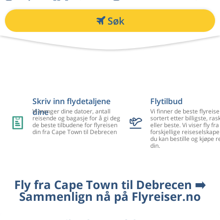
Søk
Skriv inn flydetaljene
Flytilbud
dine
Vi trenger dine datoer, antall
Vi finner de beste flyreise
reisende og bagasje for å gi deg
sortert etter billigste, ra
de beste tilbudene for flyreisen
eller beste. Vi viser fly f
din fra Cape Town til Debrecen
forskjellige reiseselskape
du kan bestille og kjøpe r
din.
Fly fra Cape Town til Debrecen ➡️
Sammenlign nå på Flyreiser.no