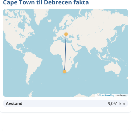
Cape Town til Debrecen fakta
©
OpenStreetMap
contributors
Avstand
9,061 km