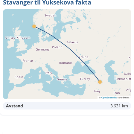
Stavanger til Yuksekova fakta
©
OpenStreetMap
contributors
Avstand
3,631 km