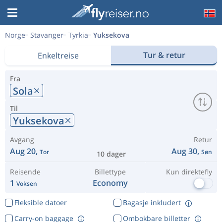
Norge
Stavanger
Tyrkia
Yuksekova
Tur & retur
Enkeltreise
Fra
Sola
Til
Yuksekova
Avgang
Retur
Aug 20,
Aug 30,
Tor
Søn
10 dager
Reisende
Billettype
Kun direktefly
1
Economy
Voksen
Fleksible datoer
Bagasje inkludert
Carry-on baggage
Ombokbare billetter