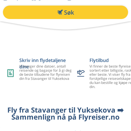
Søk
Skriv inn flydetaljene
Flytilbud
dine
Vi trenger dine datoer, antall
Vi finner de beste flyreise
reisende og bagasje for å gi deg
sortert etter billigste, ra
de beste tilbudene for flyreisen
eller beste. Vi viser fly f
din fra Stavanger til Yuksekova
forskjellige reiseselskape
du kan bestille og kjøpe r
din.
Fly fra Stavanger til Yuksekova ➡️
Sammenlign nå på Flyreiser.no