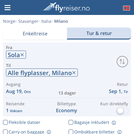
Norge
Stavanger
Italia
Milano
Tur & retur
Enkeltreise
Fra
Sola
Til
Alle flyplasser,
Milano
Avgang
Retur
Aug 19,
Sep 1,
Ons
Tir
13 dager
Reisende
Billettype
Kun direktefly
1
Economy
Voksen
Fleksible datoer
Bagasje inkludert
Carry-on baggage
Ombokbare billetter