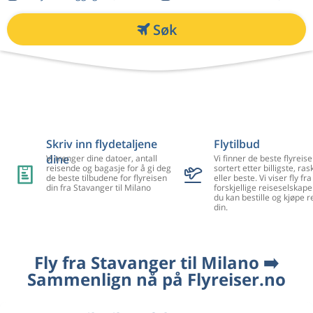
Søk
Skriv inn flydetaljene
Flytilbud
dine
Vi trenger dine datoer, antall
Vi finner de beste flyreise
reisende og bagasje for å gi deg
sortert etter billigste, ra
de beste tilbudene for flyreisen
eller beste. Vi viser fly f
din fra Stavanger til Milano
forskjellige reiseselskape
du kan bestille og kjøpe r
din.
Fly fra Stavanger til Milano ➡️
Sammenlign nå på Flyreiser.no