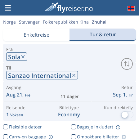
Norge
Stavanger
Folkerepublikken Kina
Zhuhai
Tur & retur
Enkeltreise
Fra
Sola
Til
Sanzao International
Avgang
Retur
Aug 21,
Sep 1,
Fre
Tir
11 dager
Reisende
Billettype
Kun direktefly
1
Economy
Voksen
Fleksible datoer
Bagasje inkludert
Carry-on baggage
Ombokbare billetter