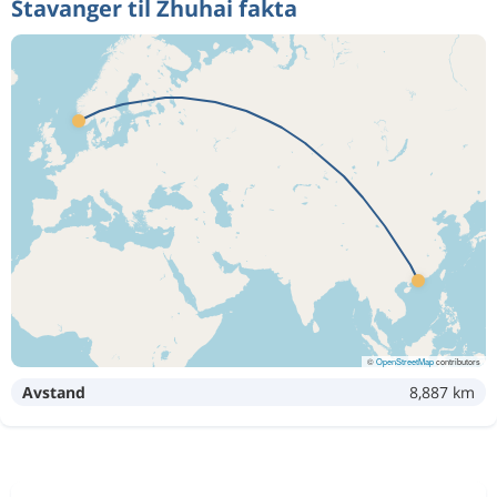
Stavanger til Zhuhai fakta
©
OpenStreetMap
contributors
Avstand
8,887 km