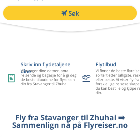
Søk
Skriv inn flydetaljene
Flytilbud
dine
Vi trenger dine datoer, antall
Vi finner de beste flyreise
reisende og bagasje for å gi deg
sortert etter billigste, ra
de beste tilbudene for flyreisen
eller beste. Vi viser fly f
din fra Stavanger til Zhuhai
forskjellige reiseselskape
du kan bestille og kjøpe r
din.
Fly fra Stavanger til Zhuhai ➡️
Sammenlign nå på Flyreiser.no