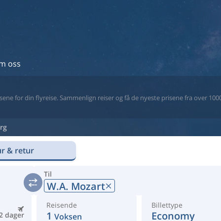
m oss
ne for din flyreise. Sammenlign reiser og få de nyeste prisene fra over 1000 
rg
r & retur
Til
W.A. Mozart
Reisende
Billettype
1
Economy
2 dager
Voksen