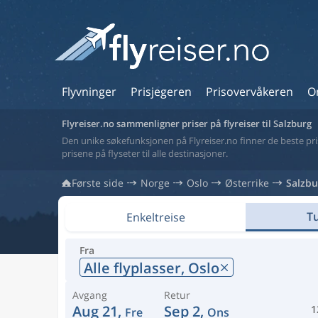
Flyvninger
Prisjegeren
Prisovervåkeren
O
Flyreiser.no sammenligner priser på flyreiser til Salzburg
Den unike søkefunksjonen på Flyreiser.no finner de beste prise
prisene på flyseter til alle destinasjoner.
Første side
Norge
Oslo
Østerrike
Salzbu
Tu
Enkeltreise
Fra
Alle flyplasser,
Oslo
Avgang
Retur
Aug 21,
Sep 2,
1
Fre
Ons