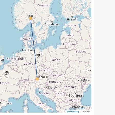
©
OpenStreetMap
contributors