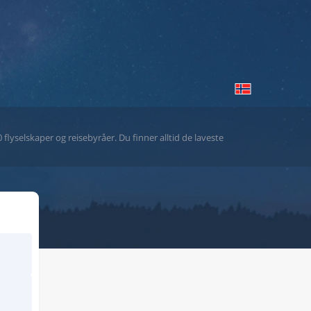
flyselskaper og reisebyråer. Du finner alltid de laveste