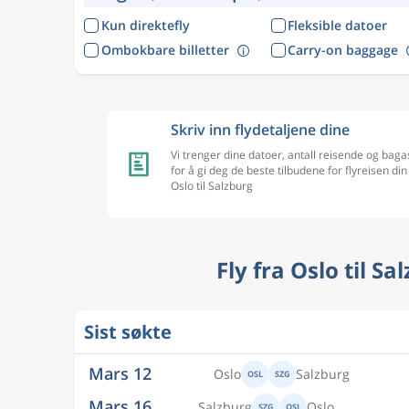
Kun direktefly
Fleksible datoer
Ombokbare billetter
Carry-on baggage
Skriv inn flydetaljene dine
Vi trenger dine datoer, antall reisende og baga
for å gi deg de beste tilbudene for flyreisen din
Oslo til Salzburg
Fly fra Oslo til S
Sist søkte
Mars 12
Oslo
Salzburg
OSL
SZG
Mars 16
Salzburg
Oslo
SZG
OSL