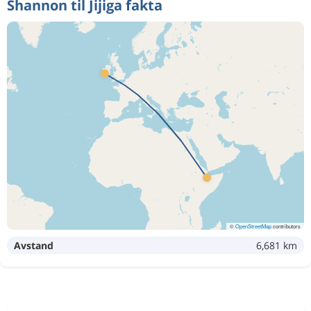
Shannon til Jijiga fakta
©
OpenStreetMap
contributors
Avstand
6,681 km