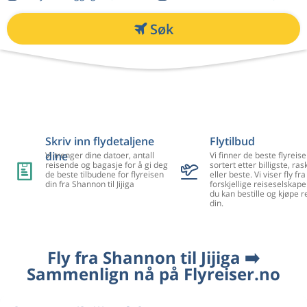
Søk
Skriv inn flydetaljene
Flytilbud
dine
Vi trenger dine datoer, antall
Vi finner de beste flyreise
reisende og bagasje for å gi deg
sortert etter billigste, ra
de beste tilbudene for flyreisen
eller beste. Vi viser fly f
din fra Shannon til Jijiga
forskjellige reiseselskape
du kan bestille og kjøpe r
din.
Fly fra Shannon til Jijiga ➡️
Sammenlign nå på Flyreiser.no