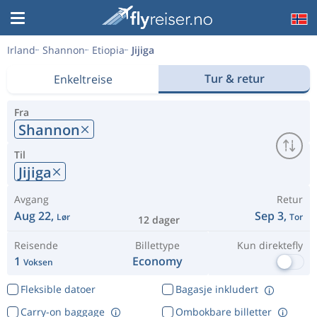
Irland
Shannon
Etiopia
Jijiga
Tur & retur
Enkeltreise
Fra
Shannon
Til
Jijiga
Avgang
Retur
Aug 22,
Sep 3,
Lør
Tor
12 dager
Reisende
Billettype
Kun direktefly
1
Economy
Voksen
Fleksible datoer
Bagasje inkludert
Carry-on baggage
Ombokbare billetter