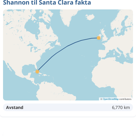
Shannon til Santa Clara fakta
©
OpenStreetMap
contributors
Avstand
6,770 km