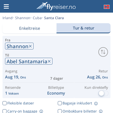
Irland
Shannon
Cuba
Santa Clara
Tur & retur
Enkeltreise
Fra
Shannon
Til
Abel Santamaria
Avgang
Retur
Aug 19,
Aug 26,
Ons
Ons
7 dager
Reisende
Billettype
Kun direktefly
1
Economy
Voksen
Fleksible datoer
Bagasje inkludert
Carry-on baggage
Ombokbare billetter