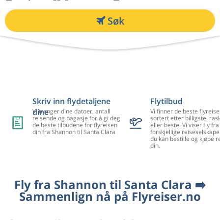
Søk
Skriv inn flydetaljene
Flytilbud
dine
Vi trenger dine datoer, antall
Vi finner de beste flyreise
reisende og bagasje for å gi deg
sortert etter billigste, ra
de beste tilbudene for flyreisen
eller beste. Vi viser fly f
din fra Shannon til Santa Clara
forskjellige reiseselskape
du kan bestille og kjøpe r
din.
Fly fra Shannon til Santa Clara ➡️
Sammenlign nå på Flyreiser.no