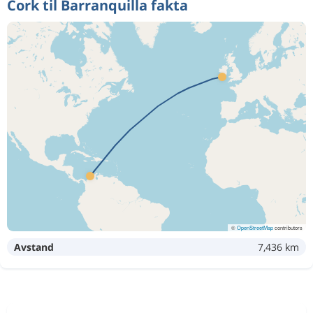
Cork til Barranquilla fakta
©
OpenStreetMap
contributors
Avstand
7,436 km