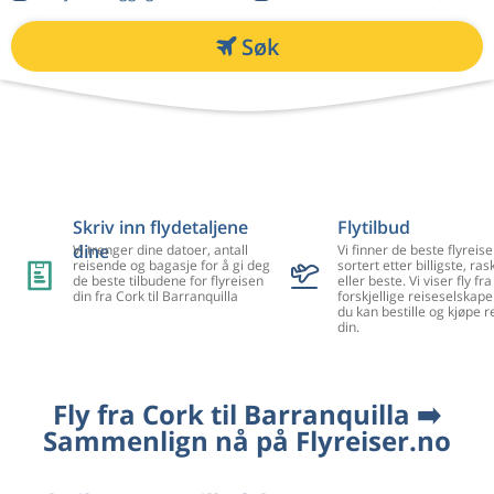
Søk
Skriv inn flydetaljene
Flytilbud
dine
Vi trenger dine datoer, antall
Vi finner de beste flyreise
reisende og bagasje for å gi deg
sortert etter billigste, ra
de beste tilbudene for flyreisen
eller beste. Vi viser fly f
din fra Cork til Barranquilla
forskjellige reiseselskape
du kan bestille og kjøpe r
din.
Fly fra Cork til Barranquilla ➡️
Sammenlign nå på Flyreiser.no