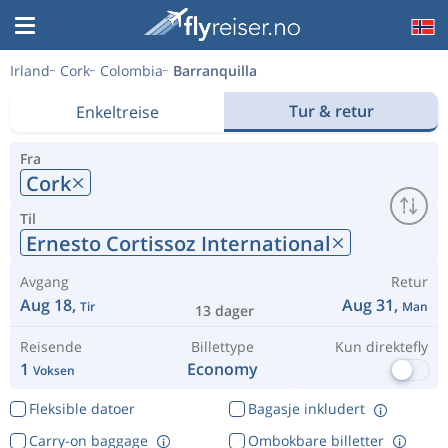
Irland
Cork
Colombia
Barranquilla
Tur & retur
Enkeltreise
Fra
Cork
Til
Ernesto Cortissoz International
Avgang
Retur
Aug 18,
Aug 31,
Tir
Man
13 dager
Reisende
Billettype
Kun direktefly
1
Economy
Voksen
Fleksible datoer
Bagasje inkludert
Carry-on baggage
Ombokbare billetter