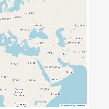
©
OpenStreetMap
contributors