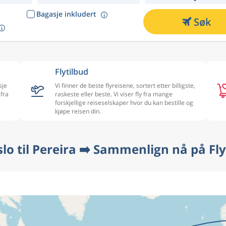
Bagasje inkludert
Søk
Flytilbud
sje
Vi finner de beste flyreisene, sortert etter billigste,
 fra
raskeste eller beste. Vi viser fly fra mange
forskjellige reiseselskaper hvor du kan bestille og
kjøpe reisen din.
slo til Pereira ➡️ Sammenlign nå på Fl