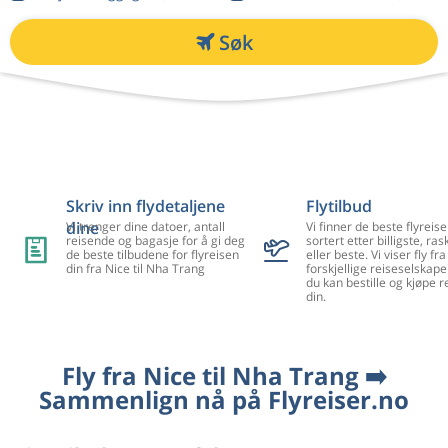
Søk
Skriv inn flydetaljene
Flytilbud
dine
Vi trenger dine datoer, antall
Vi finner de beste flyreise
reisende og bagasje for å gi deg
sortert etter billigste, ra
de beste tilbudene for flyreisen
eller beste. Vi viser fly f
din fra Nice til Nha Trang
forskjellige reiseselskape
du kan bestille og kjøpe r
din.
Fly fra Nice til Nha Trang ➡️
Sammenlign nå på Flyreiser.no