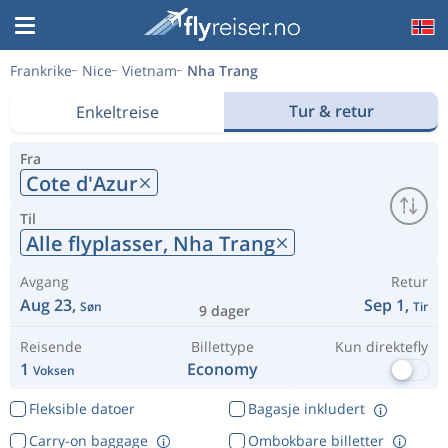
Frankrike
Nice
Vietnam
Nha Trang
Tur & retur
Enkeltreise
Fra
Cote d'Azur
Til
Alle flyplasser,
Nha Trang
Avgang
Retur
Aug 23,
Sep 1,
Søn
Tir
9 dager
Reisende
Billettype
Kun direktefly
1
Economy
Voksen
Fleksible datoer
Bagasje inkludert
Carry-on baggage
Ombokbare billetter