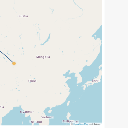
©
OpenStreetMap
contributors