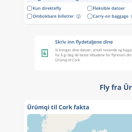
Kun direktefly
Fleksible datoer
Ombokbare billetter
Carry-on baggage
Skriv inn flydetaljene dine
Vi trenger dine datoer, antall reisende og baga
for å gi deg de beste tilbudene for flyreisen din
Ürümqi til Cork
Fly fra Ü
Ürümqi til Cork fakta