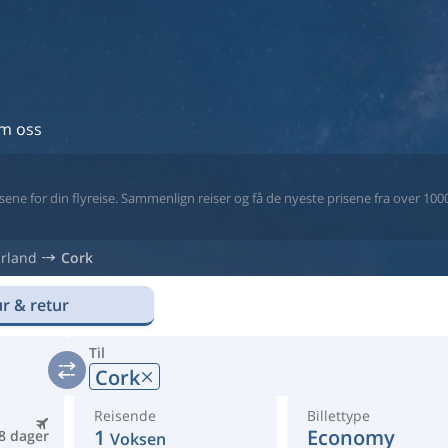
m oss
ne for din flyreise. Sammenlign reiser og få de nyeste prisene fra over 1000 
Irland
Cork
r & retur
Til
Cork
Reisende
Billettype
1
Economy
8 dager
Voksen