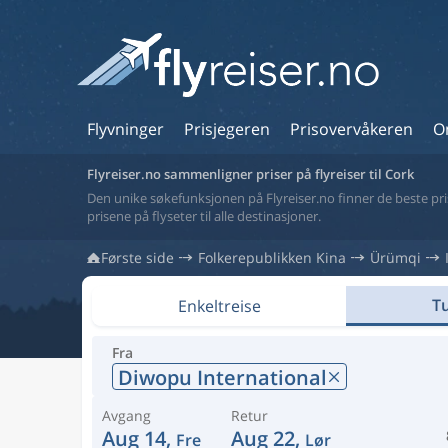
Flyvninger
Prisjegeren
Prisovervåkeren
O
Flyreiser.no sammenligner priser på flyreiser til Cork
Den unike søkefunksjonen på Flyreiser.no finner de beste prise
prisene på flyseter til alle destinasjoner.
Første side
Folkerepublikken Kina
Ürümqi
Tu
Enkeltreise
Fra
Diwopu International
Avgang
Retur
Aug 14,
Aug 22,
Fre
Lør