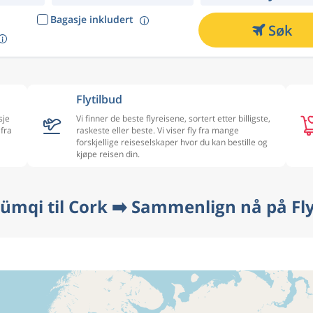
Bagasje inkludert
Søk
Flytilbud
sje
Vi finner de beste flyreisene, sortert etter billigste,
 fra
raskeste eller beste. Vi viser fly fra mange
forskjellige reiseselskaper hvor du kan bestille og
kjøpe reisen din.
rümqi til Cork ➡️ Sammenlign nå på Fl