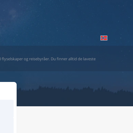
flyselskaper og reisebyråer. Du finner alltid de laveste