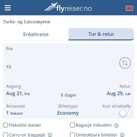
Turks- og Caicosøyene
Tur & retur
Enkeltreise
Fra
Til
Avgang
Retur
Aug 21,
Aug 29,
Fre
Lør
8 dager
Reisende
Billettype
Kun direktefly
1
Economy
Voksen
Fleksible datoer
Bagasje inkludert
Carry-on baggage
Ombokbare billetter