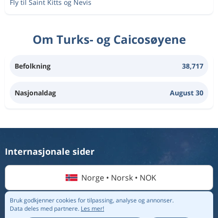
Fly til Saint Kitts og Nevis
Om Turks- og Caicosøyene
Befolkning
38,717
Nasjonaldag
August 30
Internasjonale sider
Norge • Norsk • NOK
Bruk godkjenner cookies for tilpassing, analyse og annonser.
Data deles med partnere.
Les mer!
© 2026 Flightmate AB |
Destinasjoner
|
Flyselskap
|
Topplister
|