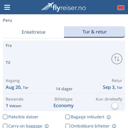
Peru
Tur & retur
Enkeltreise
Fra
Til
Avgang
Retur
Aug 20,
Sep 3,
Tor
Tor
14 dager
Reisende
Billettype
Kun direktefly
1
Economy
Voksen
Fleksible datoer
Bagasje inkludert
Carry-on baggage
Ombokbare billetter