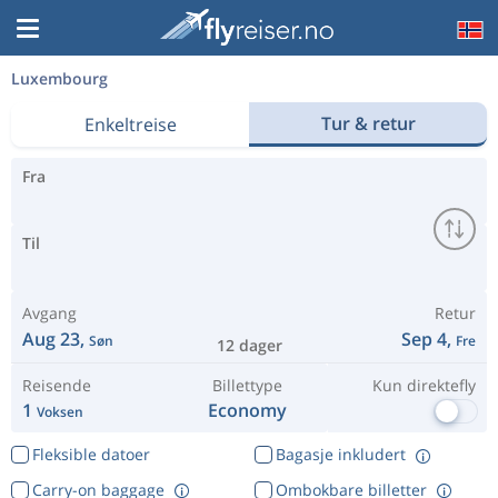
Luxembourg
Tur & retur
Enkeltreise
Fra
Til
Avgang
Retur
Aug 23,
Sep 4,
Søn
Fre
12 dager
Reisende
Billettype
Kun direktefly
1
Economy
Voksen
Fleksible datoer
Bagasje inkludert
Carry-on baggage
Ombokbare billetter