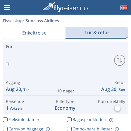
Flyselskap
Sunclass Airlines
Tur & retur
Enkeltreise
Fra
Til
Avgang
Retur
Aug 20,
Aug 30,
Tor
Søn
10 dager
Reisende
Billettype
Kun direktefly
1
Economy
Voksen
Fleksible datoer
Bagasje inkludert
Carry-on baggage
Ombokbare billetter