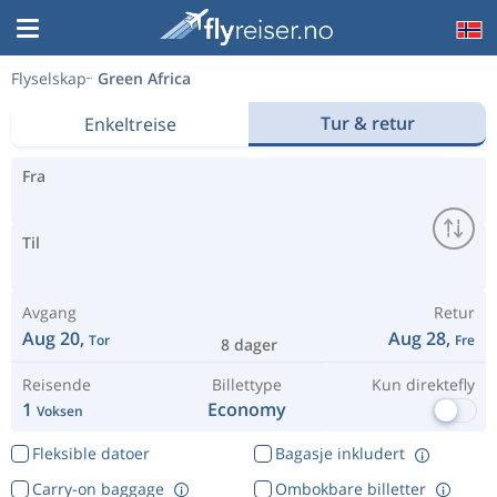
Flyselskap
Green Africa
Tur & retur
Enkeltreise
Fra
Til
Avgang
Retur
Aug 20,
Aug 28,
Tor
Fre
8 dager
Reisende
Billettype
Kun direktefly
1
Economy
Voksen
Fleksible datoer
Bagasje inkludert
Carry-on baggage
Ombokbare billetter