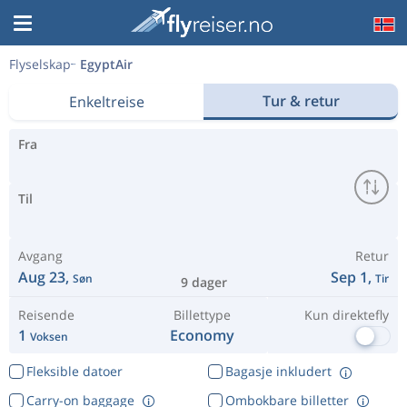
Flyselskap
EgyptAir
Tur & retur
Enkeltreise
Fra
Til
Avgang
Retur
Aug 23,
Sep 1,
Søn
Tir
9 dager
Reisende
Billettype
Kun direktefly
1
Economy
Voksen
Fleksible datoer
Bagasje inkludert
Carry-on baggage
Ombokbare billetter