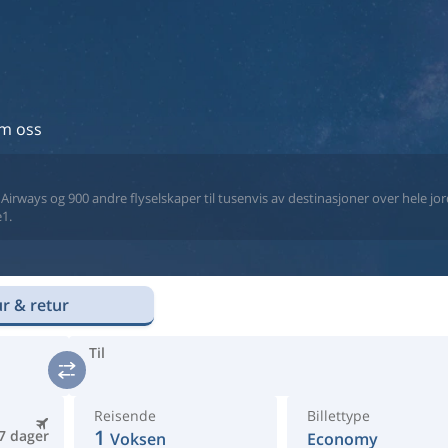
m oss
a Airways og 900 andre flyselskaper til tusenvis av destinasjoner over hele jor
1.
r & retur
Til
Reisende
Billettype
1
7 dager
Voksen
Economy