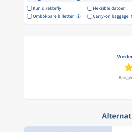
Kun direktefly
Fleksible datoer
Ombokbare billetter
Carry-on baggage
Vurder
Ranger
Alternat