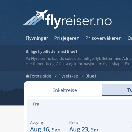
Flyvninger
Prisjegeren
Prisovervåkeren
O
Billige flybilletter med Blue1
På Flyreiser.no kan du søke etter billige flybilletter med Adri
Her finner du også fakta og informasjon om flyselskapet Blue
Første side
Flyselskap
Blue1
Tu
Enkeltreise
Fra
Avgang
Retur
Aug 16,
Aug 23,
Søn
Søn