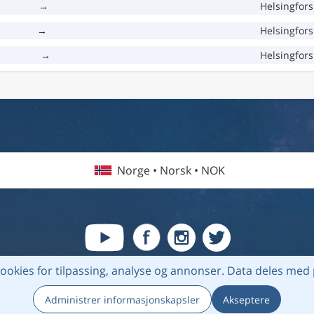
→
Helsingfors
→
Helsingfors
→
Helsingfors
Norge • Norsk • NOK
ookies for tilpassing, analyse og annonser.
Data deles med 
ghtmate AB |
Destinasjoner
|
Flyselskap
|
Topplister
|
Om oss
|
Person
Administrer informasjonskapsler
Akseptere