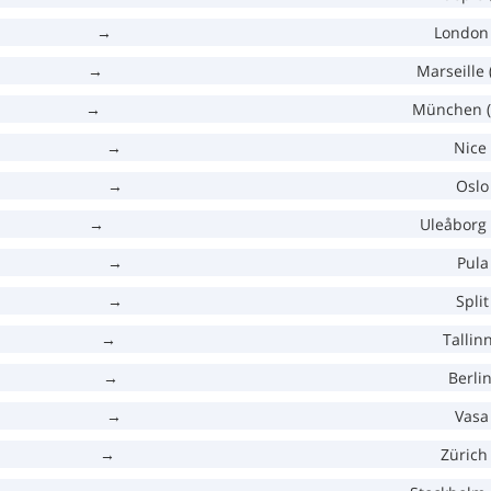
→
London 
→
Marseille
→
München 
→
Nice
→
Oslo
→
Uleåborg 
→
Pula
→
Split
→
Tallinn
→
Berlin
→
Vasa
→
Zürich