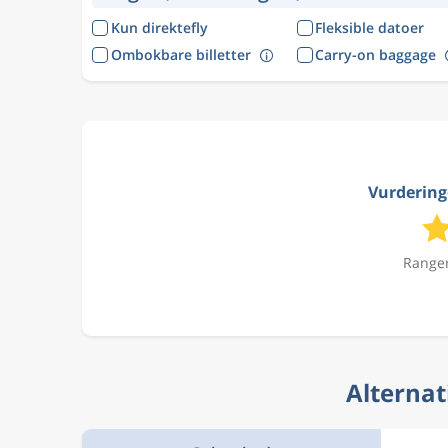
Kun direktefly
Fleksible datoer
Ombokbare billetter
Carry-on baggage
Vurderinge
Ranger
Alternat