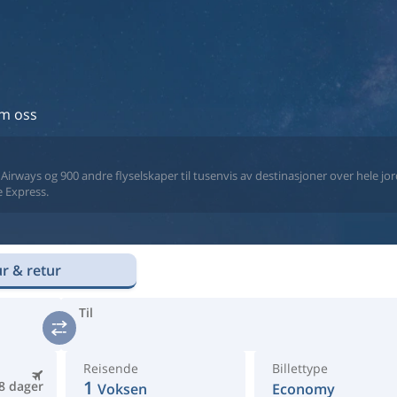
m oss
a Airways og 900 andre flyselskaper til tusenvis av destinasjoner over hele jor
e Express.
r & retur
Til
Reisende
Billettype
1
8 dager
Voksen
Economy