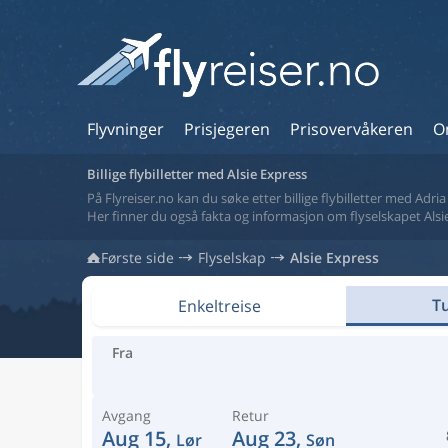
Flyvninger
Prisjegeren
Prisovervåkeren
O
Billige flybilletter med Alsie Express
På Flyreiser.no kan du søke etter billige flybilletter med Adri
Her finner du også fakta og informasjon om flyselskapet Alsi
Første side
Flyselskap
Alsie Express
Tu
Enkeltreise
Fra
Avgang
Retur
Aug 15,
Aug 23,
Lør
Søn