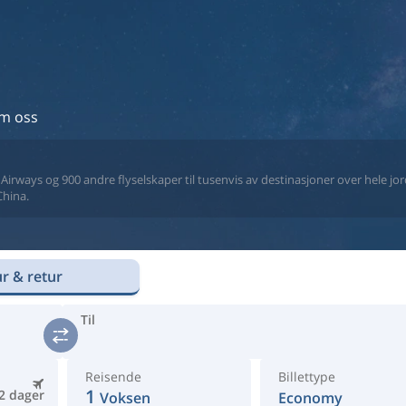
m oss
a Airways og 900 andre flyselskaper til tusenvis av destinasjoner over hele jor
China.
r & retur
Til
Reisende
Billettype
1
2 dager
Voksen
Economy