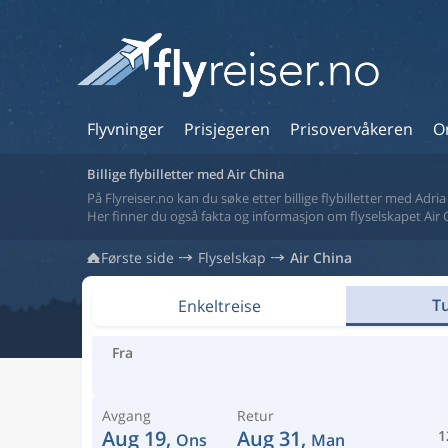
Flyvninger
Prisjegeren
Prisovervåkeren
O
Billige flybilletter med Air China
På Flyreiser.no kan du søke etter billige flybilletter med Adri
Her finner du også fakta og informasjon om flyselskapet Air 
Første side
Flyselskap
Air China
Tu
Enkeltreise
Fra
Avgang
Retur
Aug 19,
Aug 31,
1
Ons
Man