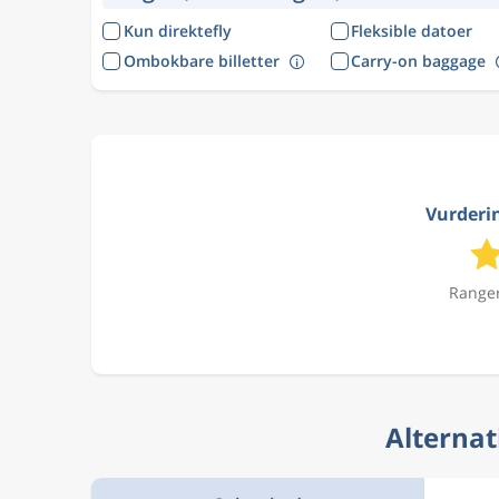
Kun direktefly
Fleksible datoer
Ombokbare billetter
Carry-on baggage
Vurderin
Ranger
Alternat