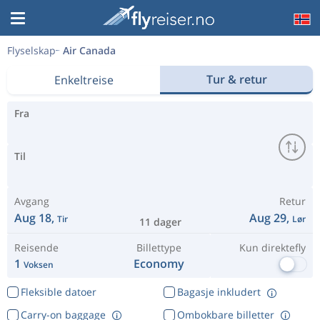
Flyselskap
Air Canada
Tur & retur
Enkeltreise
Fra
Til
Avgang
Retur
Aug 18,
Aug 29,
Tir
Lør
11 dager
Reisende
Billettype
Kun direktefly
1
Economy
Voksen
Fleksible datoer
Bagasje inkludert
Carry-on baggage
Ombokbare billetter