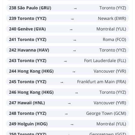
238 São Paulo (GRU)
→
Toronto (YYZ)
239 Toronto (YYZ)
→
Newark (EWR)
240 Genève (GVA)
→
Montréal (YUL)
241 Toronto (YYZ)
→
Roma (FCO)
242 Havanna (HAV)
→
Toronto (YYZ)
243 Toronto (YYZ)
→
Fort Lauderdale (FLL)
244 Hong Kong (HKG)
→
Vancouver (YVR)
245 Toronto (YYZ)
→
Frankfurt am Main (FRA)
246 Hong Kong (HKG)
→
Toronto (YYZ)
247 Hawaii (HNL)
→
Vancouver (YVR)
248 Toronto (YYZ)
→
George Town (GCM)
249 Holguin (HOG)
→
Montréal (YUL)
250 Toronto (YYZ)
→
Georgetown (GGT)