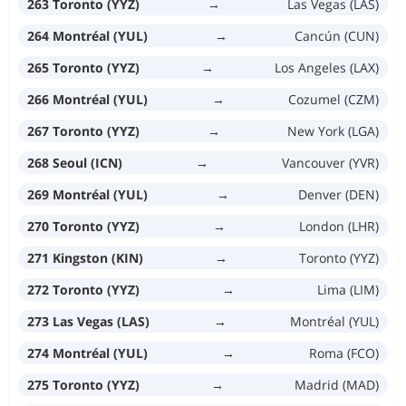
263 Toronto (YYZ)
→
Las Vegas (LAS)
264 Montréal (YUL)
→
Cancún (CUN)
265 Toronto (YYZ)
→
Los Angeles (LAX)
266 Montréal (YUL)
→
Cozumel (CZM)
267 Toronto (YYZ)
→
New York (LGA)
268 Seoul (ICN)
→
Vancouver (YVR)
269 Montréal (YUL)
→
Denver (DEN)
270 Toronto (YYZ)
→
London (LHR)
271 Kingston (KIN)
→
Toronto (YYZ)
272 Toronto (YYZ)
→
Lima (LIM)
273 Las Vegas (LAS)
→
Montréal (YUL)
274 Montréal (YUL)
→
Roma (FCO)
275 Toronto (YYZ)
→
Madrid (MAD)