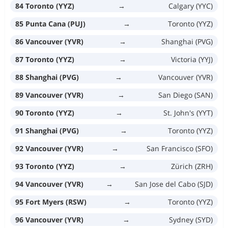
84 Toronto (YYZ)
→
Calgary (YYC)
85 Punta Cana (PUJ)
→
Toronto (YYZ)
86 Vancouver (YVR)
→
Shanghai (PVG)
87 Toronto (YYZ)
→
Victoria (YYJ)
88 Shanghai (PVG)
→
Vancouver (YVR)
89 Vancouver (YVR)
→
San Diego (SAN)
90 Toronto (YYZ)
→
St. John's (YYT)
91 Shanghai (PVG)
→
Toronto (YYZ)
92 Vancouver (YVR)
→
San Francisco (SFO)
93 Toronto (YYZ)
→
Zürich (ZRH)
94 Vancouver (YVR)
→
San Jose del Cabo (SJD)
95 Fort Myers (RSW)
→
Toronto (YYZ)
96 Vancouver (YVR)
→
Sydney (SYD)