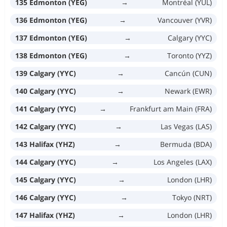
135 Edmonton (YEG)
→
Montréal (YUL)
136 Edmonton (YEG)
→
Vancouver (YVR)
137 Edmonton (YEG)
→
Calgary (YYC)
138 Edmonton (YEG)
→
Toronto (YYZ)
139 Calgary (YYC)
→
Cancún (CUN)
140 Calgary (YYC)
→
Newark (EWR)
141 Calgary (YYC)
→
Frankfurt am Main (FRA)
142 Calgary (YYC)
→
Las Vegas (LAS)
143 Halifax (YHZ)
→
Bermuda (BDA)
144 Calgary (YYC)
→
Los Angeles (LAX)
145 Calgary (YYC)
→
London (LHR)
146 Calgary (YYC)
→
Tokyo (NRT)
147 Halifax (YHZ)
→
London (LHR)