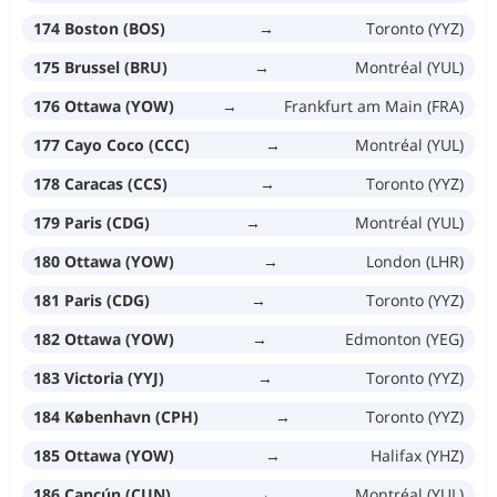
174 Boston (BOS)
→
Toronto (YYZ)
175 Brussel (BRU)
→
Montréal (YUL)
176 Ottawa (YOW)
→
Frankfurt am Main (FRA)
177 Cayo Coco (CCC)
→
Montréal (YUL)
178 Caracas (CCS)
→
Toronto (YYZ)
179 Paris (CDG)
→
Montréal (YUL)
180 Ottawa (YOW)
→
London (LHR)
181 Paris (CDG)
→
Toronto (YYZ)
182 Ottawa (YOW)
→
Edmonton (YEG)
183 Victoria (YYJ)
→
Toronto (YYZ)
184 København (CPH)
→
Toronto (YYZ)
185 Ottawa (YOW)
→
Halifax (YHZ)
186 Cancún (CUN)
→
Montréal (YUL)