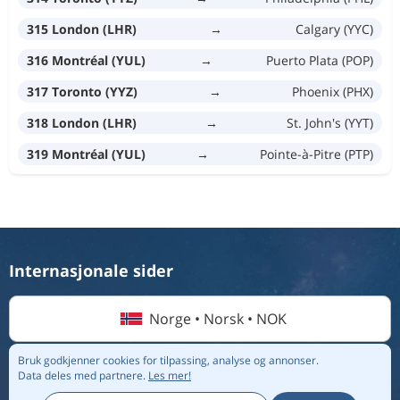
315 London (LHR)
→
Calgary (YYC)
316 Montréal (YUL)
→
Puerto Plata (POP)
317 Toronto (YYZ)
→
Phoenix (PHX)
318 London (LHR)
→
St. John's (YYT)
319 Montréal (YUL)
→
Pointe-à-Pitre (PTP)
Internasjonale sider
Norge • Norsk • NOK
Bruk godkjenner cookies for tilpassing, analyse og annonser.
Data deles med partnere.
Les mer!
© 2026 Flightmate AB |
Destinasjoner
|
Flyselskap
|
Topplister
|