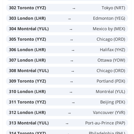
302 Toronto (YYZ)
→
Tokyo (NRT)
303 London (LHR)
→
Edmonton (YEG)
304 Montréal (YUL)
→
Mexico by (MEX)
305 Toronto (YYZ)
→
Chicago (ORD)
306 London (LHR)
→
Halifax (YHZ)
307 London (LHR)
→
Ottawa (YOW)
308 Montréal (YUL)
→
Chicago (ORD)
309 Toronto (YYZ)
→
Portland (PDX)
310 London (LHR)
→
Montréal (YUL)
311 Toronto (YYZ)
→
Beijing (PEK)
312 London (LHR)
→
Vancouver (YVR)
313 Montréal (YUL)
→
Port-au-Prince (PAP)
314 Toronto (YYZ)
→
Philadelphia (PHL)