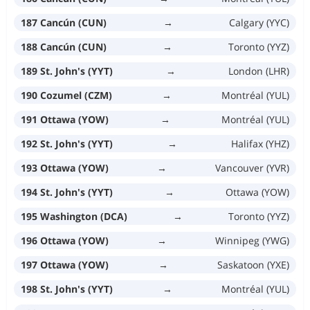
187 Cancún (CUN)
→
Calgary (YYC)
188 Cancún (CUN)
→
Toronto (YYZ)
189 St. John's (YYT)
→
London (LHR)
190 Cozumel (CZM)
→
Montréal (YUL)
191 Ottawa (YOW)
→
Montréal (YUL)
192 St. John's (YYT)
→
Halifax (YHZ)
193 Ottawa (YOW)
→
Vancouver (YVR)
194 St. John's (YYT)
→
Ottawa (YOW)
195 Washington (DCA)
→
Toronto (YYZ)
196 Ottawa (YOW)
→
Winnipeg (YWG)
197 Ottawa (YOW)
→
Saskatoon (YXE)
198 St. John's (YYT)
→
Montréal (YUL)