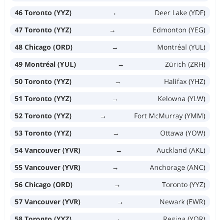
46 Toronto (YYZ)
→
Deer Lake (YDF)
47 Toronto (YYZ)
→
Edmonton (YEG)
48 Chicago (ORD)
→
Montréal (YUL)
49 Montréal (YUL)
→
Zürich (ZRH)
50 Toronto (YYZ)
→
Halifax (YHZ)
51 Toronto (YYZ)
→
Kelowna (YLW)
52 Toronto (YYZ)
→
Fort McMurray (YMM)
53 Toronto (YYZ)
→
Ottawa (YOW)
54 Vancouver (YVR)
→
Auckland (AKL)
55 Vancouver (YVR)
→
Anchorage (ANC)
56 Chicago (ORD)
→
Toronto (YYZ)
57 Vancouver (YVR)
→
Newark (EWR)
58 Toronto (YYZ)
→
Regina (YQR)