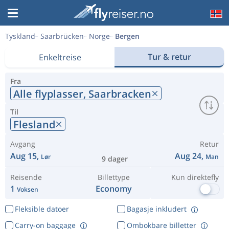
Tyskland
Saarbrücken
Norge
Bergen
Tur & retur
Enkeltreise
Fra
Alle flyplasser,
Saarbracken
Til
Flesland
Avgang
Retur
Aug 15,
Aug 24,
Lør
Man
9 dager
Reisende
Billettype
Kun direktefly
1
Economy
Voksen
Fleksible datoer
Bagasje inkludert
Carry-on baggage
Ombokbare billetter