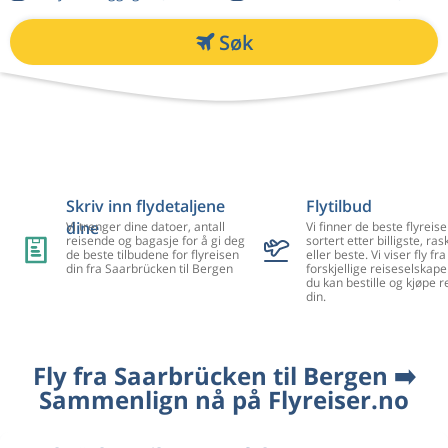
Søk
Skriv inn flydetaljene
Flytilbud
dine
Vi trenger dine datoer, antall
Vi finner de beste flyreise
reisende og bagasje for å gi deg
sortert etter billigste, ra
de beste tilbudene for flyreisen
eller beste. Vi viser fly f
din fra Saarbrücken til Bergen
forskjellige reiseselskape
du kan bestille og kjøpe r
din.
Fly fra Saarbrücken til Bergen ➡️
Sammenlign nå på Flyreiser.no