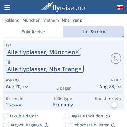
Tyskland
München
Vietnam
Nha Trang
Tur & retur
Enkeltreise
Fra
Alle flyplasser,
München
Til
Alle flyplasser,
Nha Trang
Avgang
Retur
Aug 20,
Aug 28,
Tor
Fre
8 dager
Reisende
Billettype
Kun direktefly
1
Economy
Voksen
Fleksible datoer
Bagasje inkludert
Carry-on baggage
Ombokbare billetter