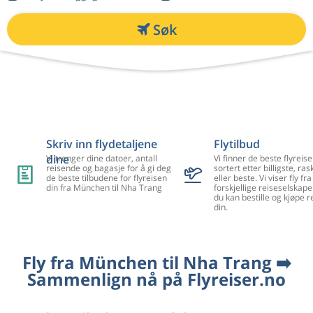
Søk
Skriv inn flydetaljene
Flytilbud
dine
Vi trenger dine datoer, antall
Vi finner de beste flyreise
reisende og bagasje for å gi deg
sortert etter billigste, ra
de beste tilbudene for flyreisen
eller beste. Vi viser fly f
din fra München til Nha Trang
forskjellige reiseselskape
du kan bestille og kjøpe r
din.
Fly fra München til Nha Trang ➡️
Sammenlign nå på Flyreiser.no