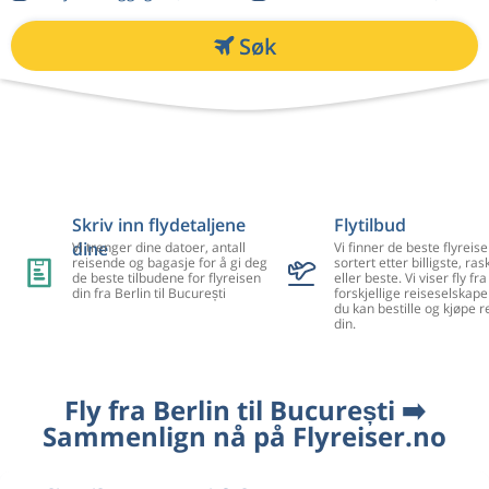
Søk
Skriv inn flydetaljene
Flytilbud
dine
Vi trenger dine datoer, antall
Vi finner de beste flyreise
reisende og bagasje for å gi deg
sortert etter billigste, ra
de beste tilbudene for flyreisen
eller beste. Vi viser fly f
din fra Berlin til București
forskjellige reiseselskape
du kan bestille og kjøpe r
din.
Fly fra Berlin til București ➡️
Sammenlign nå på Flyreiser.no