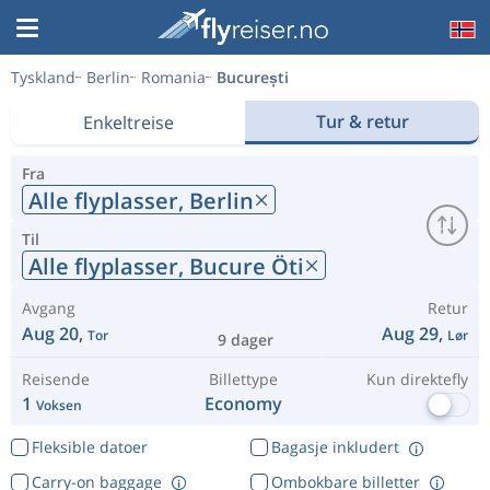
Tyskland
Berlin
Romania
București
Tur & retur
Enkeltreise
Fra
Alle flyplasser,
Berlin
Til
Alle flyplasser,
Bucure Öti
Avgang
Retur
Aug 20,
Aug 29,
Tor
Lør
9 dager
Reisende
Billettype
Kun direktefly
1
Economy
Voksen
Fleksible datoer
Bagasje inkludert
Carry-on baggage
Ombokbare billetter