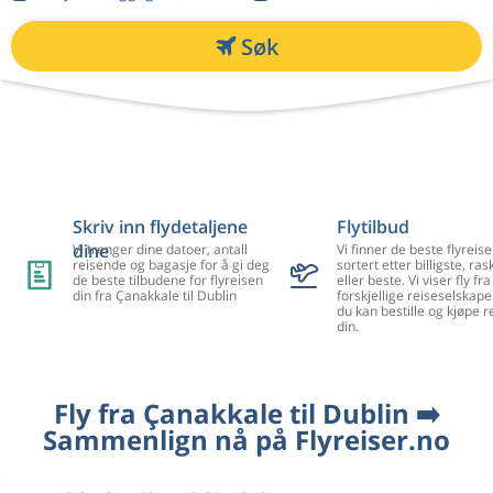
Søk
Skriv inn flydetaljene
Flytilbud
dine
Vi trenger dine datoer, antall
Vi finner de beste flyreise
reisende og bagasje for å gi deg
sortert etter billigste, ra
de beste tilbudene for flyreisen
eller beste. Vi viser fly f
din fra Çanakkale til Dublin
forskjellige reiseselskape
du kan bestille og kjøpe r
din.
Fly fra Çanakkale til Dublin ➡️
Sammenlign nå på Flyreiser.no