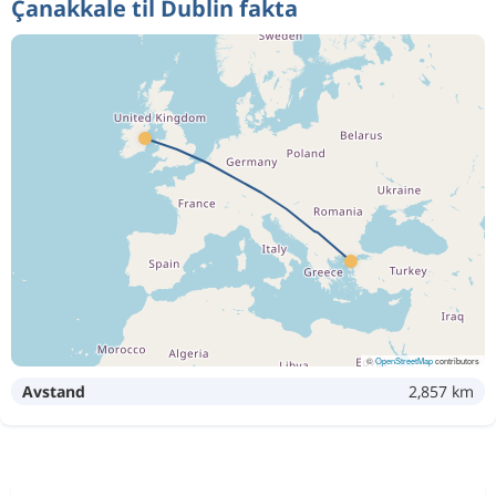
Çanakkale til Dublin fakta
©
OpenStreetMap
contributors
Avstand
2,857 km