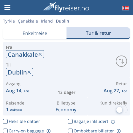
Tyrkia
Çanakkale
Irland
Dublin
Tur & retur
Enkeltreise
Fra
Canakkale
Til
Dublin
Avgang
Retur
Aug 14,
Aug 27,
Fre
Tor
13 dager
Reisende
Billettype
Kun direktefly
1
Economy
Voksen
Fleksible datoer
Bagasje inkludert
Carry-on baggage
Ombokbare billetter