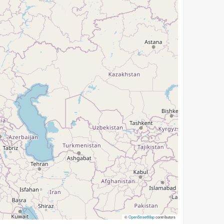
©
OpenStreetMap
contributors