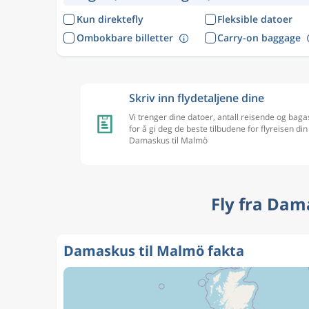
Kun direktefly
Fleksible datoer
Ombokbare billetter
Carry-on baggage
Skriv inn flydetaljene dine
Vi trenger dine datoer, antall reisende og baga
for å gi deg de beste tilbudene for flyreisen din
Damaskus til Malmö
Fly fra Dam
Damaskus til Malmö fakta