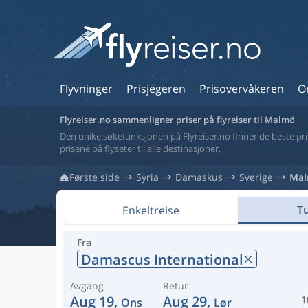
Flyvninger
Prisjegeren
Prisovervåkeren
O
Flyreiser.no sammenligner priser på flyreiser til Malmö
Den unike søkefunksjonen på Flyreiser.no finner de beste prise
prisene på flyseter til alle destinasjoner.
Første side
Syria
Damaskus
Sverige
Ma
Tu
Enkeltreise
Fra
Damascus International
Avgang
Retur
Aug 19,
Aug 29,
1
Ons
Lør