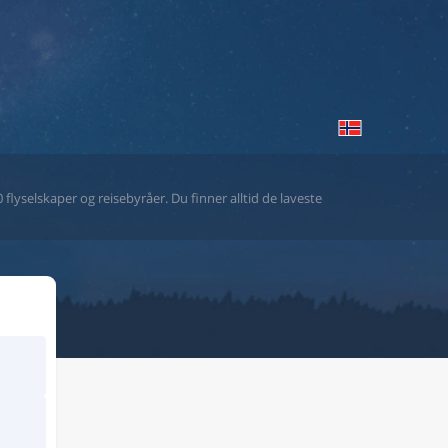
flyselskaper og reisebyråer. Du finner alltid de laveste