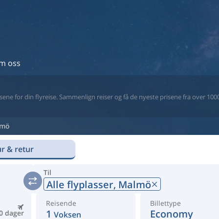
m oss
ne for din flyreise. Sammenlign reiser og få de nyeste prisene fra over 1000 
lmö
r & retur
Til
Alle flyplasser,
Malmö
Reisende
Billettype
1
Economy
0 dager
Voksen