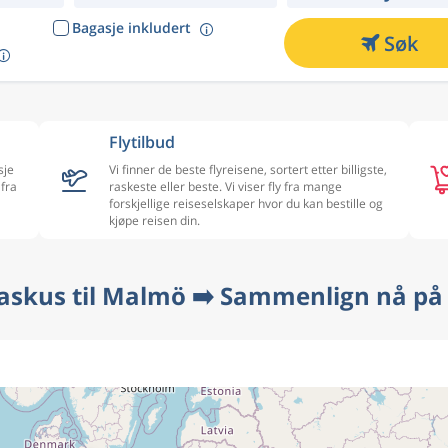
Bagasje inkludert
Søk
Flytilbud
sje
Vi finner de beste flyreisene, sortert etter billigste,
 fra
raskeste eller beste. Vi viser fly fra mange
forskjellige reiseselskaper hvor du kan bestille og
kjøpe reisen din.
askus til Malmö ➡️ Sammenlign nå på 