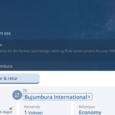
m oss
ra
ne for din flyreise. Sammenlign reiser og få de nyeste prisene fra over 1000 
umbura
r & retur
Til
Bujumbura International
Reisende
Billettype
1
Economy
4 dager
Voksen