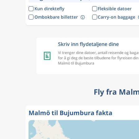
Kun direktefly
Fleksible datoer
Ombokbare billetter
Carry-on baggage
Skriv inn flydetaljene dine
Vi trenger dine datoer, antall reisende og baga
for å gi deg de beste tilbudene for flyreisen din
Malmö til Bujumbura
Fly fra Mal
Malmö til Bujumbura fakta