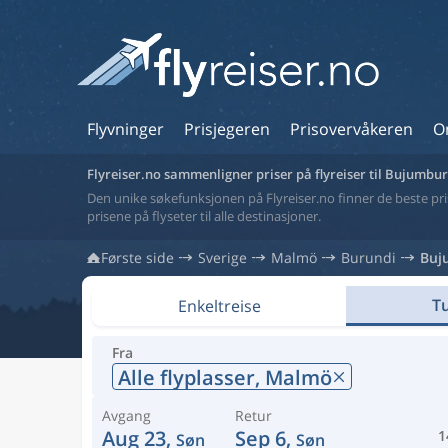
Flyvninger
Prisjegeren
Prisovervåkeren
O
Flyreiser.no sammenligner priser på flyreiser til Bujumbu
Den unike søkefunksjonen på Flyreiser.no finner de beste prise
prisene på flyseter til alle destinasjoner.
Første side
Sverige
Malmö
Burundi
Buj
Tu
Enkeltreise
Fra
Alle flyplasser,
Malmö
Avgang
Retur
Aug 23,
Sep 6,
1
Søn
Søn