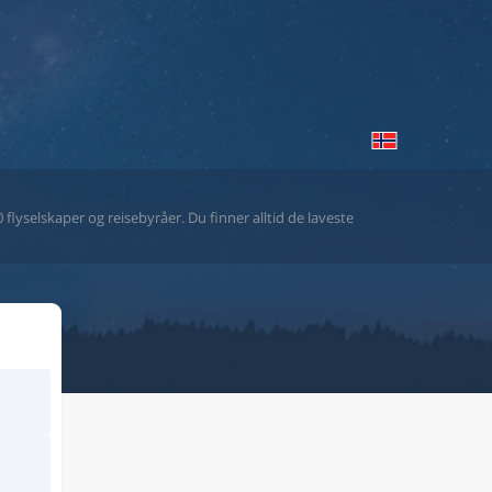
flyselskaper og reisebyråer. Du finner alltid de laveste