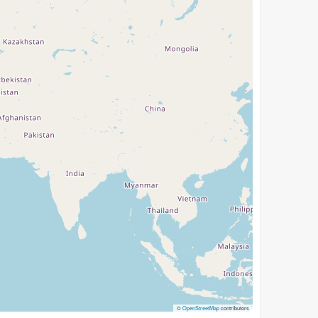
©
OpenStreetMap
contributors