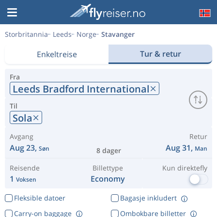
Storbritannia
Leeds
Norge
Stavanger
Tur & retur
Enkeltreise
Fra
Leeds Bradford International
Til
Sola
Avgang
Retur
Aug 23,
Aug 31,
Søn
Man
8 dager
Reisende
Billettype
Kun direktefly
1
Economy
Voksen
Fleksible datoer
Bagasje inkludert
Carry-on baggage
Ombokbare billetter