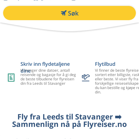
Søk
Skriv inn flydetaljene
Flytilbud
dine
Vi trenger dine datoer, antall
Vi finner de beste flyreise
reisende og bagasje for å gi deg
sortert etter billigste, ra
de beste tilbudene for flyreisen
eller beste. Vi viser fly f
din fra Leeds til Stavanger
forskjellige reiseselskape
du kan bestille og kjøpe r
din.
Fly fra Leeds til Stavanger ➡️
Sammenlign nå på Flyreiser.no