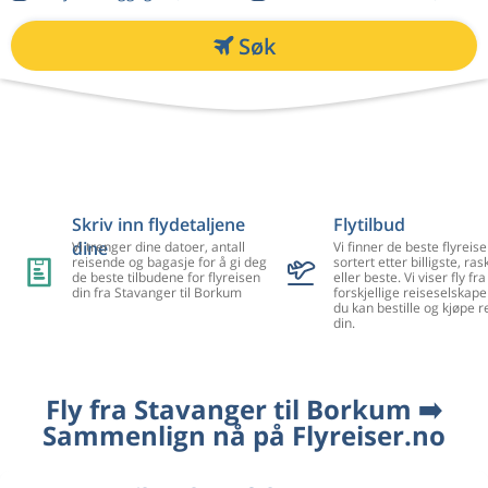
Søk
Skriv inn flydetaljene
Flytilbud
dine
Vi trenger dine datoer, antall
Vi finner de beste flyreise
reisende og bagasje for å gi deg
sortert etter billigste, ra
de beste tilbudene for flyreisen
eller beste. Vi viser fly f
din fra Stavanger til Borkum
forskjellige reiseselskape
du kan bestille og kjøpe r
din.
Fly fra Stavanger til Borkum ➡️
Sammenlign nå på Flyreiser.no