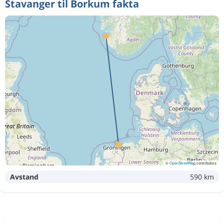
Stavanger til Borkum fakta
©
OpenStreetMap
contributors
Avstand
590 km