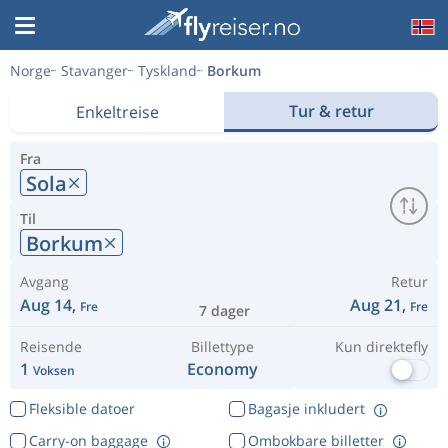
Norge
Stavanger
Tyskland
Borkum
Tur & retur
Enkeltreise
Fra
Sola
Til
Borkum
Avgang
Retur
Aug 14,
Aug 21,
Fre
Fre
7 dager
Reisende
Billettype
Kun direktefly
1
Economy
Voksen
Fleksible datoer
Bagasje inkludert
Carry-on baggage
Ombokbare billetter