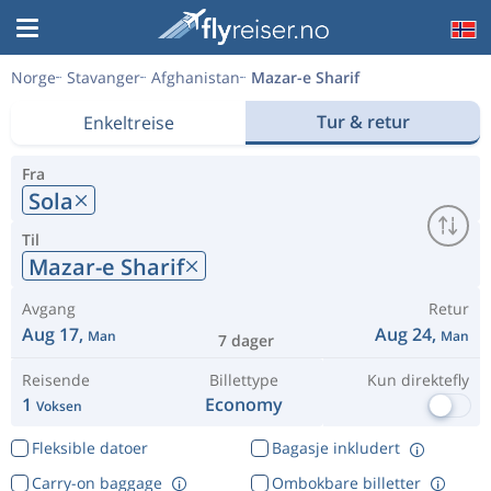
Norge
Stavanger
Afghanistan
Mazar-e Sharif
Tur & retur
Enkeltreise
Fra
Sola
Til
Mazar-e Sharif
Avgang
Retur
Aug 17,
Aug 24,
Man
Man
7 dager
Reisende
Billettype
Kun direktefly
1
Economy
Voksen
Fleksible datoer
Bagasje inkludert
Carry-on baggage
Ombokbare billetter