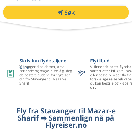
Søk
Skriv inn flydetaljene
Flytilbud
dine
Vi trenger dine datoer, antall
Vi finner de beste flyreise
reisende og bagasje for å gi deg
sortert etter billigste, ra
de beste tilbudene for flyreisen
eller beste. Vi viser fly f
din fra Stavanger til Mazar-e
forskjellige reiseselskape
Sharif
du kan bestille og kjøpe r
din.
Fly fra Stavanger til Mazar-e
Sharif ➡️ Sammenlign nå på
Flyreiser.no