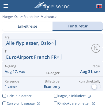
Norge
Oslo
Frankrike
Mulhouse
Tur & retur
Enkeltreise
Fra
Alle flyplasser,
Oslo
Til
EuroAirport French FR
Avgang
Retur
Aug 17,
Aug 31,
Man
Man
14 dager
Reisende
Billettype
Kun direktefly
1
Economy
Voksen
Fleksible datoer
Bagasje inkludert
Carry-on baggage
Ombokbare billetter