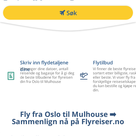
Søk
Skriv inn flydetaljene
Flytilbud
dine
Vi trenger dine datoer, antall
Vi finner de beste flyreise
reisende og bagasje for å gi deg
sortert etter billigste, ra
de beste tilbudene for flyreisen
eller beste. Vi viser fly f
din fra Oslo til Mulhouse
forskjellige reiseselskape
du kan bestille og kjøpe r
din.
Fly fra Oslo til Mulhouse ➡️
Sammenlign nå på Flyreiser.no