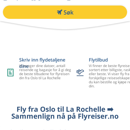
Søk
Skriv inn flydetaljene
Flytilbud
dine
Vi trenger dine datoer, antall
Vi finner de beste flyreise
reisende og bagasje for å gi deg
sortert etter billigste, ra
de beste tilbudene for flyreisen
eller beste. Vi viser fly f
din fra Oslo til La Rochelle
forskjellige reiseselskape
du kan bestille og kjøpe r
din.
Fly fra Oslo til La Rochelle ➡️
Sammenlign nå på Flyreiser.no