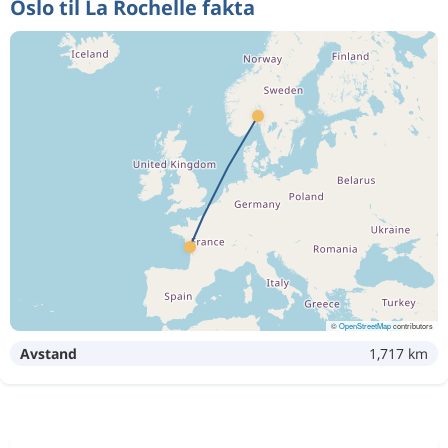
Oslo til La Rochelle fakta
©
OpenStreetMap
contributors
Avstand
1,717 km