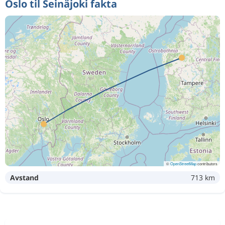
Oslo til Seinäjoki fakta
©
OpenStreetMap
contributors
Avstand
713 km