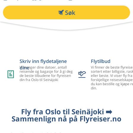
Søk
Skriv inn flydetaljene
Flytilbud
dine
Vi trenger dine datoer, antall
Vi finner de beste flyreise
reisende og bagasje for å gi deg
sortert etter billigste, ra
de beste tilbudene for flyreisen
eller beste. Vi viser fly f
din fra Oslo til Seinäjoki
forskjellige reiseselskape
du kan bestille og kjøpe r
din.
Fly fra Oslo til Seinäjoki ➡️
Sammenlign nå på Flyreiser.no