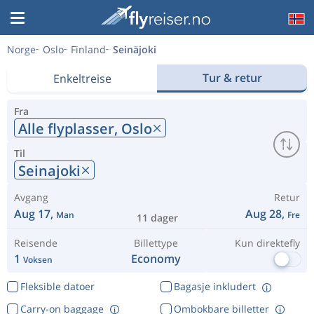
Norge
Oslo
Finland
Seinäjoki
Tur & retur
Enkeltreise
Fra
Alle flyplasser,
Oslo
Til
Seinajoki
Avgang
Retur
Aug 17,
Aug 28,
Man
Fre
11 dager
Reisende
Billettype
Kun direktefly
1
Economy
Voksen
Fleksible datoer
Bagasje inkludert
Carry-on baggage
Ombokbare billetter