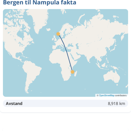
Bergen til Nampula fakta
©
OpenStreetMap
contributors
Avstand
8,918 km