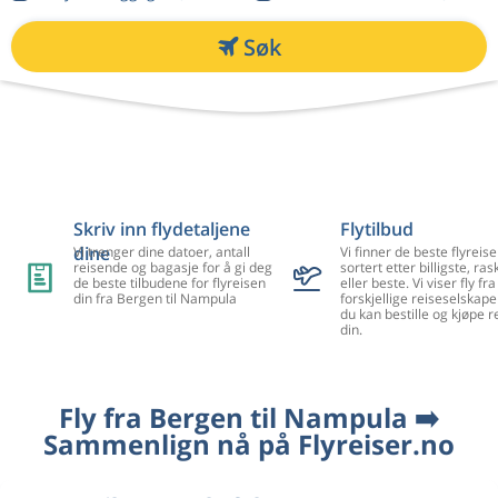
Søk
Skriv inn flydetaljene
Flytilbud
dine
Vi trenger dine datoer, antall
Vi finner de beste flyreise
reisende og bagasje for å gi deg
sortert etter billigste, ra
de beste tilbudene for flyreisen
eller beste. Vi viser fly f
din fra Bergen til Nampula
forskjellige reiseselskape
du kan bestille og kjøpe r
din.
Fly fra Bergen til Nampula ➡️
Sammenlign nå på Flyreiser.no