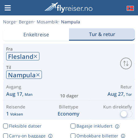
Norge
Bergen
Mosambik
Nampula
Tur & retur
Enkeltreise
Fra
Flesland
Til
Nampula
Avgang
Retur
Aug 17,
Aug 27,
Man
Tor
10 dager
Reisende
Billettype
Kun direktefly
1
Economy
Voksen
Fleksible datoer
Bagasje inkludert
Carry-on baggage
Ombokbare billetter