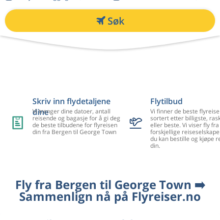
Søk
Skriv inn flydetaljene
Flytilbud
dine
Vi trenger dine datoer, antall
Vi finner de beste flyreise
reisende og bagasje for å gi deg
sortert etter billigste, ra
de beste tilbudene for flyreisen
eller beste. Vi viser fly f
din fra Bergen til George Town
forskjellige reiseselskape
du kan bestille og kjøpe r
din.
Fly fra Bergen til George Town ➡️
Sammenlign nå på Flyreiser.no