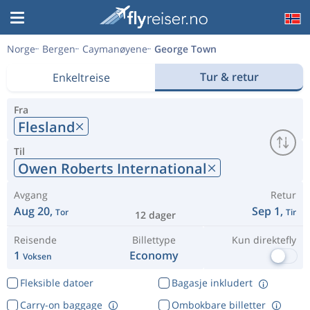
Norge
Bergen
Caymanøyene
George Town
Tur & retur
Enkeltreise
Fra
Flesland
Til
Owen Roberts International
Avgang
Retur
Aug 20,
Sep 1,
Tor
Tir
12 dager
Reisende
Billettype
Kun direktefly
1
Economy
Voksen
Fleksible datoer
Bagasje inkludert
Carry-on baggage
Ombokbare billetter