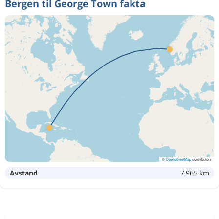
Bergen til George Town fakta
©
OpenStreetMap
contributors
Avstand
7,965 km