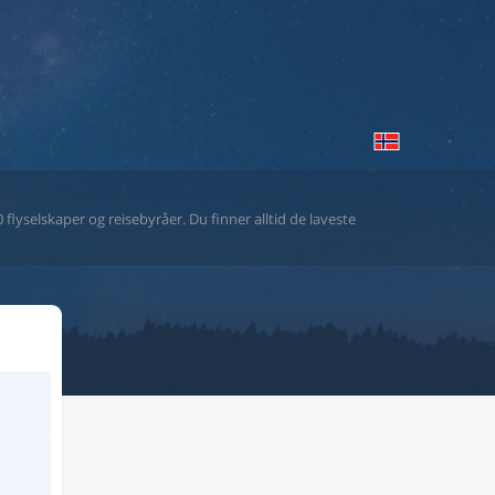
flyselskaper og reisebyråer. Du finner alltid de laveste