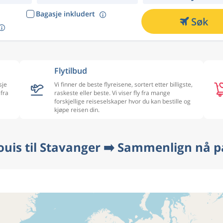
Bagasje inkludert
Søk
Flytilbud
sje
Vi finner de beste flyreisene, sortert etter billigste,
 fra
raskeste eller beste. Vi viser fly fra mange
forskjellige reiseselskaper hvor du kan bestille og
kjøpe reisen din.
Louis til Stavanger ➡️ Sammenlign nå p