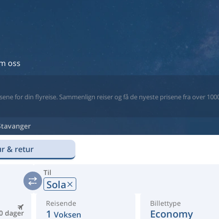
m oss
ne for din flyreise. Sammenlign reiser og få de nyeste prisene fra over 1000 
Stavanger
r & retur
Til
Sola
Reisende
Billettype
1
Economy
0 dager
Voksen