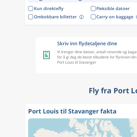
Kun direktefly
Fleksible datoer
Ombokbare billetter
Carry-on baggage
Skriv inn flydetaljene dine
Vi trenger dine datoer, antall reisende og baga
for å gi deg de beste tilbudene for flyreisen din
Port Louis til Stavanger
Fly fra Port 
Port Louis til Stavanger fakta