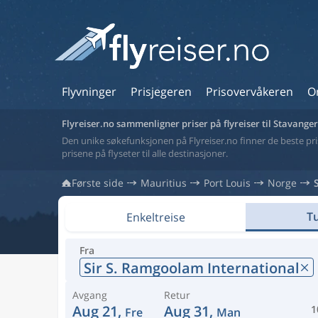
Flyvninger
Prisjegeren
Prisovervåkeren
O
Flyreiser.no sammenligner priser på flyreiser til Stavanger
Den unike søkefunksjonen på Flyreiser.no finner de beste prise
prisene på flyseter til alle destinasjoner.
Første side
Mauritius
Port Louis
Norge
Tu
Enkeltreise
Fra
Sir S. Ramgoolam International
Avgang
Retur
Aug 21,
Aug 31,
1
Fre
Man