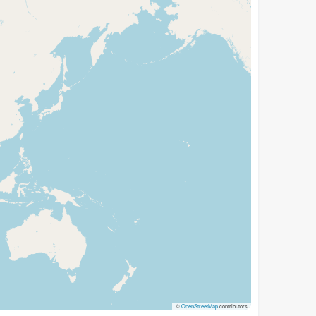
©
OpenStreetMap
contributors