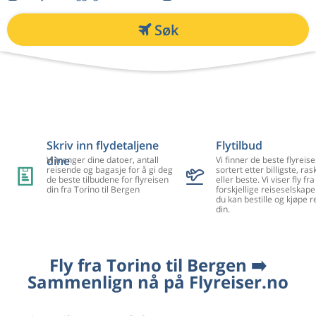
Søk
Skriv inn flydetaljene
Flytilbud
dine
Vi trenger dine datoer, antall
Vi finner de beste flyreise
reisende og bagasje for å gi deg
sortert etter billigste, ra
de beste tilbudene for flyreisen
eller beste. Vi viser fly f
din fra Torino til Bergen
forskjellige reiseselskape
du kan bestille og kjøpe r
din.
Fly fra Torino til Bergen ➡️
Sammenlign nå på Flyreiser.no