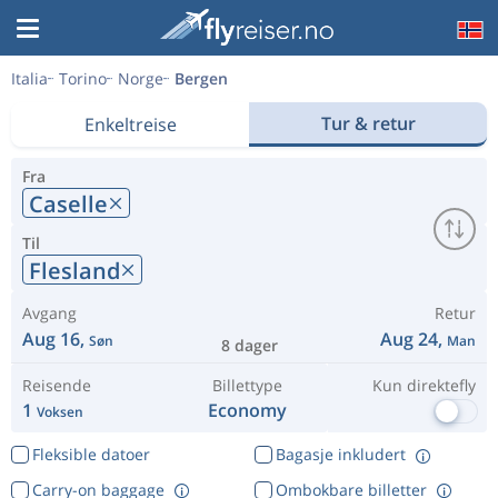
Italia
Torino
Norge
Bergen
Tur & retur
Enkeltreise
Fra
Caselle
Til
Flesland
Avgang
Retur
Aug 16,
Aug 24,
Søn
Man
8 dager
Reisende
Billettype
Kun direktefly
1
Economy
Voksen
Fleksible datoer
Bagasje inkludert
Carry-on baggage
Ombokbare billetter