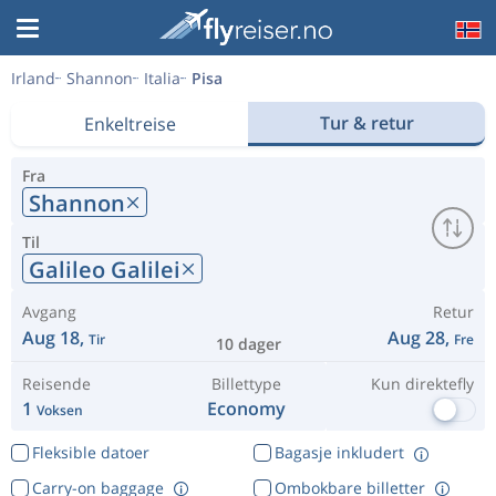
Irland
Shannon
Italia
Pisa
Tur & retur
Enkeltreise
Fra
Shannon
Til
Galileo Galilei
Avgang
Retur
Aug 18,
Aug 28,
Tir
Fre
10 dager
Reisende
Billettype
Kun direktefly
1
Economy
Voksen
Fleksible datoer
Bagasje inkludert
Carry-on baggage
Ombokbare billetter