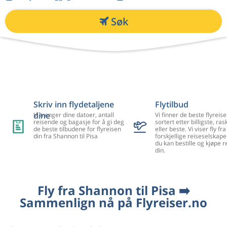
Søk
Skriv inn flydetaljene
Flytilbud
dine
Vi trenger dine datoer, antall
Vi finner de beste flyreise
reisende og bagasje for å gi deg
sortert etter billigste, ra
de beste tilbudene for flyreisen
eller beste. Vi viser fly f
din fra Shannon til Pisa
forskjellige reiseselskape
du kan bestille og kjøpe r
din.
Fly fra Shannon til Pisa ➡️
Sammenlign nå på Flyreiser.no